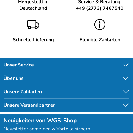
Hergestellt in
Service & Beratung:
Deutschland
+49 (2773) 7467540
Schnelle Lieferung
Flexible Zahlarten
Unser Service
Kontakt
Über uns
Newsletter
Unsere Bestseller
Unsere Zahlarten
Lieferbedingungen
Angebote
Kundenlogin
Unsere Versandpartner
Neuigkeiten von WGS-Shop
Newsletter anmelden & Vorteile sichern