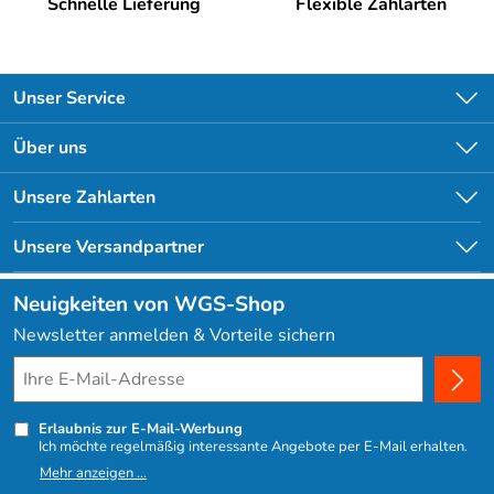
Schnelle Lieferung
Flexible Zahlarten
Unser Service
Kontakt
Über uns
Newsletter
Unsere Bestseller
Unsere Zahlarten
Lieferbedingungen
Angebote
Kundenlogin
Unsere Versandpartner
Neuigkeiten von WGS-Shop
Newsletter anmelden & Vorteile sichern
Erlaubnis zur E-Mail-Werbung
Ich möchte regelmäßig interessante Angebote per E-Mail erhalten.
Meine E-Mail-Adresse wird nicht an andere Unternehmen
Mehr anzeigen ...
weitergegeben. Zu statistischen Zwecken wird in anonymer Form