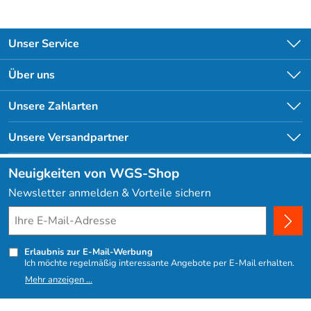
Unser Service
Kontakt
Über uns
Newsletter
Unsere Bestseller
Unsere Zahlarten
Lieferbedingungen
Angebote
Kundenlogin
Unsere Versandpartner
Neuigkeiten von WGS-Shop
Newsletter anmelden & Vorteile sichern
Erlaubnis zur E-Mail-Werbung
Ich möchte regelmäßig interessante Angebote per E-Mail erhalten.
Meine E-Mail-Adresse wird nicht an andere Unternehmen
Mehr anzeigen ...
weitergegeben. Zu statistischen Zwecken wird in anonymer Form
ausgewertet, welche Links im Newsletter geklickt werden. Dabei ist
nicht erkennbar, welche konkrete Person geklickt hat. Diese