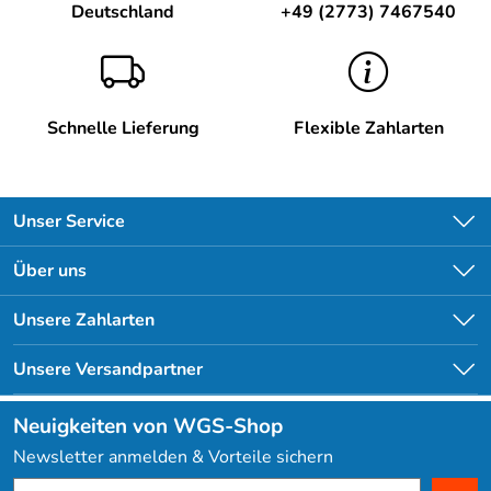
Deutschland
+49 (2773) 7467540
Schnelle Lieferung
Flexible Zahlarten
Unser Service
Kontakt
Über uns
Newsletter
Unsere Bestseller
Unsere Zahlarten
Lieferbedingungen
Angebote
Kundenlogin
Unsere Versandpartner
Neuigkeiten von WGS-Shop
Newsletter anmelden & Vorteile sichern