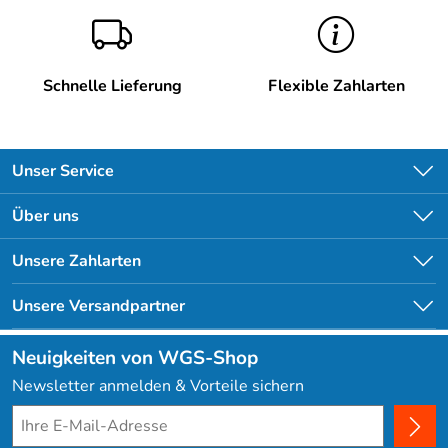
Schnelle Lieferung
Flexible Zahlarten
Unser Service
Kontakt
Über uns
Newsletter
Unsere Bestseller
Unsere Zahlarten
Lieferbedingungen
Angebote
Kundenlogin
Unsere Versandpartner
Neuigkeiten von WGS-Shop
Newsletter anmelden & Vorteile sichern