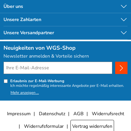
Kontakt
Über uns
Newsletter
Unsere Bestseller
Unsere Zahlarten
Lieferbedingungen
Angebote
Kundenlogin
Unsere Versandpartner
Neuigkeiten von WGS-Shop
Newsletter anmelden & Vorteile sichern
Erlaubnis zur E-Mail-Werbung
Ich möchte regelmäßig interessante Angebote per E-Mail erhalten.
Meine E-Mail-Adresse wird nicht an andere Unternehmen
Mehr anzeigen ...
weitergegeben. Zu statistischen Zwecken wird in anonymer Form
ausgewertet, welche Links im Newsletter geklickt werden. Dabei ist
nicht erkennbar, welche konkrete Person geklickt hat. Diese
Einwilligung zur Nutzung meiner E-Mail- Adresse für Werbezwecke
kann ich jederzeit mit Wirkung für die Zukunft widerrufen, indem ich
Impressum
Datenschutz
AGB
Widerrufsrecht
den Link "Abmelden" am Ende des Newsletters anklicke oder die
Option Newsletter im Mitgliederbereich deaktiviere. Die
Datenschutzerklärung
habe ich zur Kenntnis genommen.
Widerrufsformular
Vertrag widerrufen