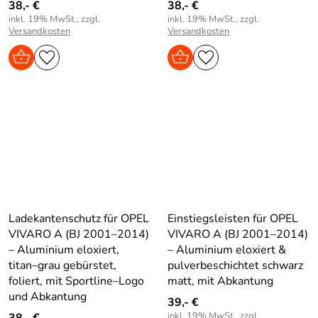
38,- €
38,- €
inkl. 19% MwSt., zzgl.
inkl. 19% MwSt., zzgl.
Versandkosten
Versandkosten
Ladekantenschutz für OPEL
Einstiegsleisten für OPEL
VIVARO A (BJ 2001–2014)
VIVARO A (BJ 2001–2014)
– Aluminium eloxiert,
– Aluminium eloxiert &
titan–grau gebürstet,
pulverbeschichtet schwarz
foliert, mit Sportline–Logo
matt, mit Abkantung
und Abkantung
39,- €
inkl. 19% MwSt., zzgl.
38,- €